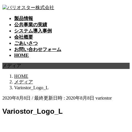
コ
ナ
ン
ビ
製品情報
テ
ゲ
公共事業の実績
ン
ー
システム導入事例
ツ
シ
会社概要
へ
ョ
ごあいさつ
ス
ン
お問い合わせフォーム
キ
に
HOME
ッ
移
プ
動
メディア
HOME
メディア
Variostor_Logo_L
2020年8月8日
/ 最終更新日時 :
2020年8月8日
variostor
Variostor_Logo_L