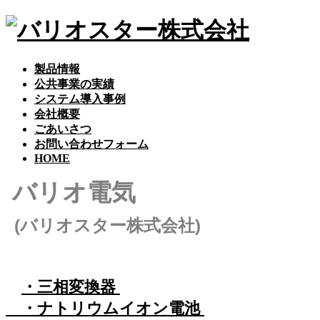
コ
ナ
ン
ビ
テ
ゲ
ン
ー
製品情報
ツ
シ
公共事業の実績
へ
ョ
システム導入事例
ス
ン
会社概要
キ
に
ごあいさつ
ッ
移
お問い合わせフォーム
プ
動
HOME
バリオ電気
(バリオスター株式会社)
・三相変換器
・ナトリウムイオン電池