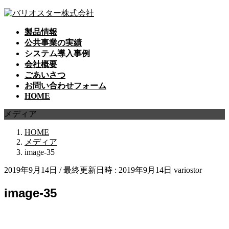
コ
ナ
ン
ビ
製品情報
テ
ゲ
公共事業の実績
ン
ー
システム導入事例
ツ
シ
会社概要
へ
ョ
ごあいさつ
ス
ン
お問い合わせフォーム
キ
に
HOME
ッ
移
プ
動
メディア
HOME
メディア
image-35
2019年9月14日
/ 最終更新日時 :
2019年9月14日
variostor
image-35