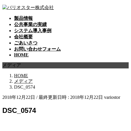
コ
ナ
ン
ビ
製品情報
テ
ゲ
公共事業の実績
ン
ー
システム導入事例
ツ
シ
会社概要
へ
ョ
ごあいさつ
ス
ン
お問い合わせフォーム
キ
に
HOME
ッ
移
プ
動
メディア
HOME
メディア
DSC_0574
2018年12月22日
/ 最終更新日時 :
2018年12月22日
variostor
DSC_0574