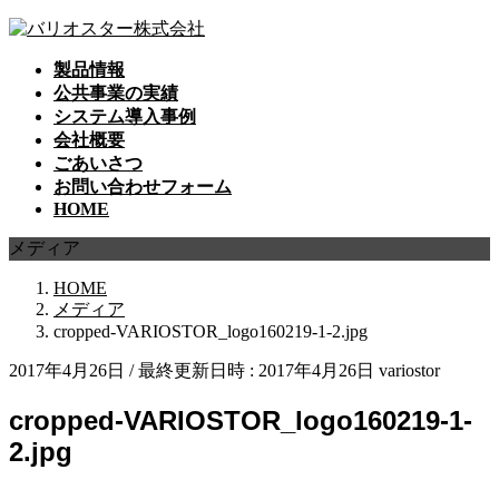
コ
ナ
ン
ビ
製品情報
テ
ゲ
公共事業の実績
ン
ー
システム導入事例
ツ
シ
会社概要
へ
ョ
ごあいさつ
ス
ン
お問い合わせフォーム
キ
に
HOME
ッ
移
プ
動
メディア
HOME
メディア
cropped-VARIOSTOR_logo160219-1-2.jpg
2017年4月26日
/ 最終更新日時 :
2017年4月26日
variostor
cropped-VARIOSTOR_logo160219-1-
2.jpg