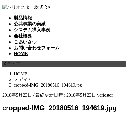
コ
ナ
ン
ビ
製品情報
テ
ゲ
公共事業の実績
ン
ー
システム導入事例
ツ
シ
会社概要
へ
ョ
ごあいさつ
ス
ン
お問い合わせフォーム
キ
に
HOME
ッ
移
プ
動
メディア
HOME
メディア
cropped-IMG_20180516_194619.jpg
2018年5月23日
/ 最終更新日時 :
2018年5月23日
variostor
cropped-IMG_20180516_194619.jpg