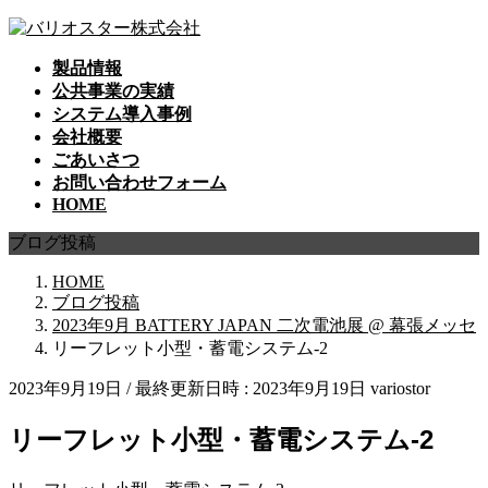
コ
ナ
ン
ビ
製品情報
テ
ゲ
公共事業の実績
ン
ー
システム導入事例
ツ
シ
会社概要
へ
ョ
ごあいさつ
ス
ン
お問い合わせフォーム
キ
に
HOME
ッ
移
プ
動
ブログ投稿
HOME
ブログ投稿
2023年9月 BATTERY JAPAN 二次電池展 @ 幕張メッセ
リーフレット小型・蓄電システム-2
2023年9月19日
/ 最終更新日時 :
2023年9月19日
variostor
リーフレット小型・蓄電システム-2