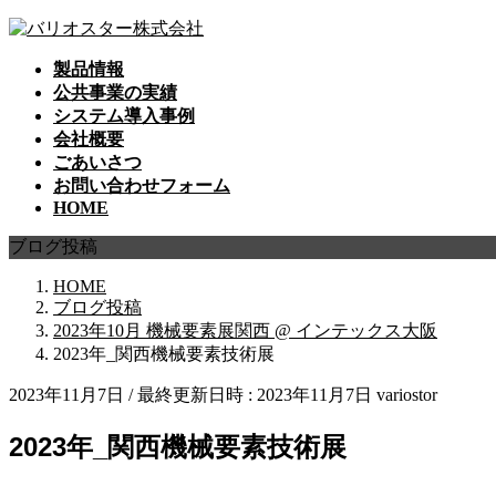
コ
ナ
ン
ビ
製品情報
テ
ゲ
公共事業の実績
ン
ー
システム導入事例
ツ
シ
会社概要
へ
ョ
ごあいさつ
ス
ン
お問い合わせフォーム
キ
に
HOME
ッ
移
プ
動
ブログ投稿
HOME
ブログ投稿
2023年10月 機械要素展関西 @ インテックス大阪
2023年_関西機械要素技術展
2023年11月7日
/ 最終更新日時 :
2023年11月7日
variostor
2023年_関西機械要素技術展