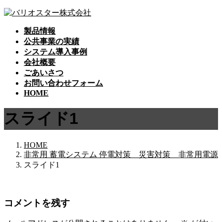
コ
ナ
ン
ビ
製品情報
テ
ゲ
公共事業の実績
ン
ー
システム導入事例
ツ
シ
会社概要
へ
ョ
ごあいさつ
ス
ン
お問い合わせフォーム
キ
に
HOME
ッ
移
プ
動
スライド1
HOME
非常用 蓄電システム 停電対策 災害対策 非常用電源
スライド1
コメントを残す