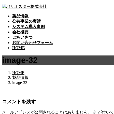
コ
ナ
ン
ビ
製品情報
テ
ゲ
公共事業の実績
ン
ー
システム導入事例
ツ
シ
会社概要
へ
ョ
ごあいさつ
ス
ン
お問い合わせフォーム
キ
に
HOME
ッ
移
プ
動
image-32
HOME
製品情報
image-32
コメントを残す
メールアドレスが公開されることはありません。
※
が付いて