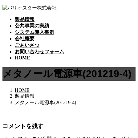
コ
ナ
ン
ビ
製品情報
テ
ゲ
公共事業の実績
ン
ー
システム導入事例
ツ
シ
会社概要
へ
ョ
ごあいさつ
ス
ン
お問い合わせフォーム
キ
に
HOME
ッ
移
プ
動
メタノール電源車(201219-4)
HOME
製品情報
メタノール電源車(201219-4)
コメントを残す