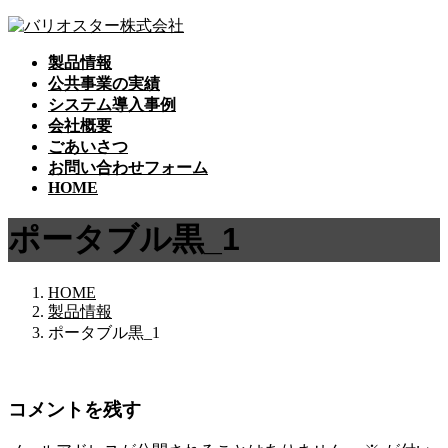
コ
ナ
ン
ビ
製品情報
テ
ゲ
公共事業の実績
ン
ー
システム導入事例
ツ
シ
会社概要
へ
ョ
ごあいさつ
ス
ン
お問い合わせフォーム
キ
に
HOME
ッ
移
プ
動
ポータブル黒_1
HOME
製品情報
ポータブル黒_1
コメントを残す