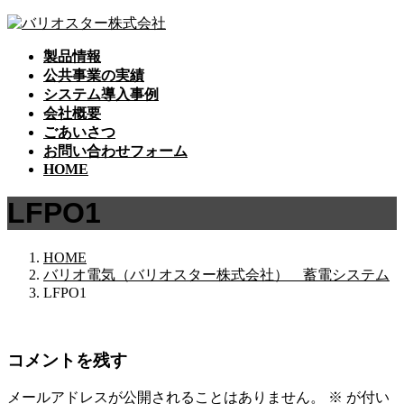
コ
ナ
ン
ビ
製品情報
テ
ゲ
公共事業の実績
ン
ー
システム導入事例
ツ
シ
会社概要
へ
ョ
ごあいさつ
ス
ン
お問い合わせフォーム
キ
に
HOME
ッ
移
プ
動
LFPO1
HOME
バリオ電気（バリオスター株式会社） 蓄電システム
LFPO1
コメントを残す
メールアドレスが公開されることはありません。
※
が付い