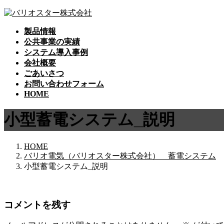
コ
ナ
ン
ビ
製品情報
テ
ゲ
公共事業の実績
ン
ー
システム導入事例
ツ
シ
会社概要
へ
ョ
ごあいさつ
ス
ン
お問い合わせフォーム
キ
に
HOME
ッ
移
プ
動
小型蓄電システム_説明
HOME
バリオ電気（バリオスター株式会社） 蓄電システム
小型蓄電システム_説明
コメントを残す