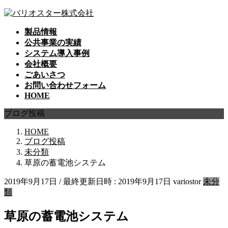
コ
ナ
ン
ビ
製品情報
テ
ゲ
公共事業の実績
ン
ー
システム導入事例
ツ
シ
会社概要
へ
ョ
ごあいさつ
ス
ン
お問い合わせフォーム
キ
に
HOME
ッ
移
プ
動
ブログ投稿
HOME
ブログ投稿
未分類
草原の蓄電池システム
2019年9月17日
/ 最終更新日時 :
2019年9月17日
variostor
未分
類
草原の蓄電池システム