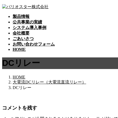
コ
ナ
ン
ビ
製品情報
テ
ゲ
公共事業の実績
ン
ー
システム導入事例
ツ
シ
会社概要
へ
ョ
ごあいさつ
ス
ン
お問い合わせフォーム
キ
に
HOME
ッ
移
プ
動
DCリレー
HOME
大電流DCリレー（大電流直流リレー）
DCリレー
コメントを残す