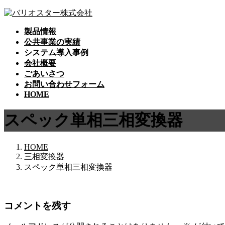
コ
ナ
ン
ビ
製品情報
テ
ゲ
公共事業の実績
ン
ー
システム導入事例
ツ
シ
会社概要
へ
ョ
ごあいさつ
ス
ン
お問い合わせフォーム
キ
に
HOME
ッ
移
プ
動
スペック単相三相変換器
HOME
三相変換器
スペック単相三相変換器
コメントを残す