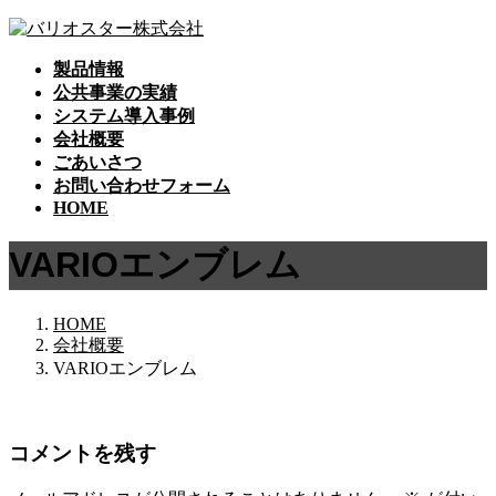
コ
ナ
ン
ビ
製品情報
テ
ゲ
公共事業の実績
ン
ー
システム導入事例
ツ
シ
会社概要
へ
ョ
ごあいさつ
ス
ン
お問い合わせフォーム
キ
に
HOME
ッ
移
プ
動
VARIOエンブレム
HOME
会社概要
VARIOエンブレム
コメントを残す