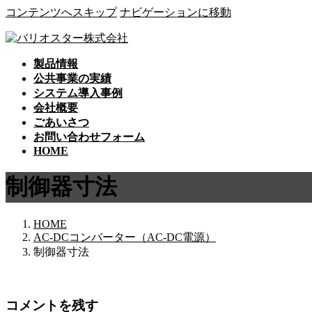
コンテンツへスキップ
ナビゲーションに移動
製品情報
公共事業の実績
システム導入事例
会社概要
ごあいさつ
お問い合わせフォーム
HOME
制御器寸法
HOME
AC-DCコンバーター（AC-DC電源）
制御器寸法
コメントを残す