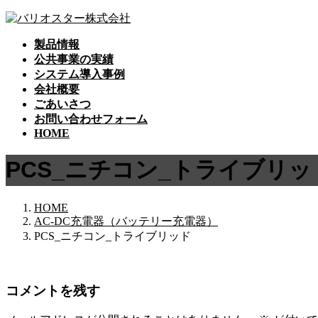
コ
ナ
ン
ビ
製品情報
テ
ゲ
公共事業の実績
ン
ー
システム導入事例
ツ
シ
会社概要
へ
ョ
ごあいさつ
ス
ン
お問い合わせフォーム
キ
に
HOME
ッ
移
プ
動
PCS_ニチコン_トライブリッ
HOME
AC-DC充電器（バッテリー充電器）
PCS_ニチコン_トライブリッド
コメントを残す