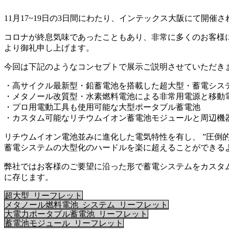
11月17~19日の3日間にわたり、インテックス大阪にて開
コロナが終息気味であったこともあり、非常に多くのお客様
より御礼申し上げます。
今回は下記のようなコンセプトで展示ご説明させていただき
・高サイクル最新型・鉛蓄電池を搭載した超大型・蓄電シス
・メタノール改質型・水素燃料電池による非常用電源と移動
・プロ用電動工具も使用可能な大型ポータブル蓄電池
・カスタム可能なリチウムイオン蓄電池モジュールと周辺機
リチウムイオン電池並みに進化した電気特性を有し、 ”圧倒
蓄電システムの大型化のハードルを楽に超えることができる
弊社ではお客様のご要望に沿った形で蓄電システムをカスタ
に存じます。
超大型_リーフレット
メタノール燃料電池_システム_リーフレット
大電力ポータブル蓄電池_リーフレット
蓄電池モジュール_リーフレット