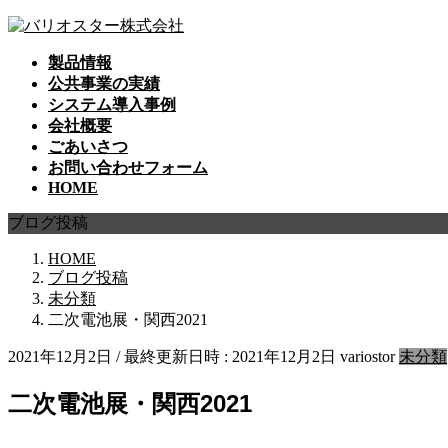
コ
ナ
ン
ビ
製品情報
テ
ゲ
公共事業の実績
ン
ー
システム導入事例
ツ
シ
会社概要
へ
ョ
ごあいさつ
ス
ン
お問い合わせフォーム
キ
に
HOME
ッ
移
プ
動
ブログ投稿
HOME
ブログ投稿
未分類
二次電池展・関西2021
2021年12月2日
/ 最終更新日時 :
2021年12月2日
variostor
未分類
二次電池展・関西2021